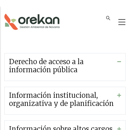
Pasar
al
contenido
principal
Derecho de acceso a la
información pública
Información institucional,
organizativa y de planificación
Información sobre altos cargos