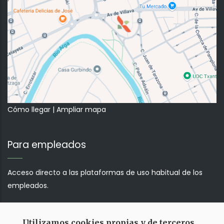
Cómo llegar
|
Ampliar mapa
Para empleados
Acceso directo a las plataformas de uso habitual de los
empleados.
Correo web
Utilizamos cookies propias y de terceros