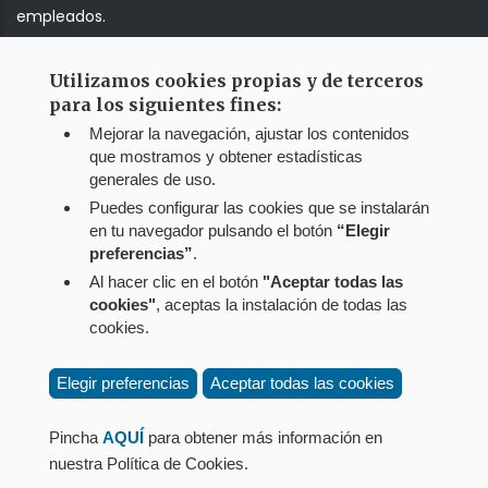
empleados.
Utilizamos cookies propias y de terceros
Correo web
para los siguientes fines:
Mejorar la navegación, ajustar los contenidos
Jump!!!
que mostramos y obtener estadísticas
generales de uso.
Puedes configurar las cookies que se instalarán
en tu navegador pulsando el botón
“Elegir
preferencias”
.
Al hacer clic en el botón
"Aceptar todas las
cookies"
, aceptas la instalación de todas las
cookies.
Elegir preferencias
Aceptar todas las cookies
Menú
Aviso legal
del
Política de privacidad
Pincha
AQUÍ
para obtener más información en
pie
Política de cookies
nuestra Política de Cookies.