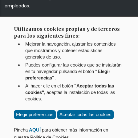
empleados.
Correo web
Utilizamos cookies propias y de terceros
para los siguientes fines:
Jump!!!
Mejorar la navegación, ajustar los contenidos
que mostramos y obtener estadísticas
generales de uso.
Puedes configurar las cookies que se instalarán
en tu navegador pulsando el botón
“Elegir
preferencias”
.
Al hacer clic en el botón
"Aceptar todas las
cookies"
, aceptas la instalación de todas las
cookies.
Elegir preferencias
Aceptar todas las cookies
Menú
Aviso legal
del
Política de privacidad
Pincha
AQUÍ
para obtener más información en
pie
Política de cookies
nuestra Política de Cookies.